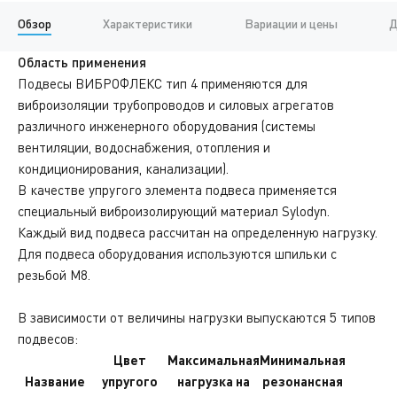
Обзор
Характеристики
Вариации и цены
Д
Область применения
Подвесы ВИБРОФЛЕКС тип 4 применяются для
виброизоляции трубопроводов и силовых агрегатов
различного инженерного оборудования (системы
вентиляции, водоснабжения, отопления и
кондиционирования, канализации).
В качестве упругого элемента подвеса применяется
специальный виброизолирующий материал Sylodyn.
Каждый вид подвеса рассчитан на определенную нагрузку.
Для подвеса оборудования используются шпильки с
резьбой М8.
В зависимости от величины нагрузки выпускаются 5 типов
подвесов:
Цвет
Максимальная
Минимальная
Название
упругого
нагрузка на
резонансная