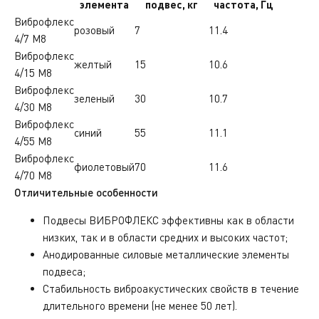
элемента
подвес, кг
частота, Гц
Виброфлекс
розовый
7
11.4
4/7 М8
Виброфлекс
желтый
15
10.6
4/15 М8
Виброфлекс
зеленый
30
10.7
4/30 М8
Виброфлекс
синий
55
11.1
4/55 М8
Виброфлекс
фиолетовый
70
11.6
4/70 М8
Отличительные особенности
Подвесы ВИБРОФЛЕКС эффективны как в области
низких, так и в области средних и высоких частот;
Анодированные силовые металлические элементы
подвеса;
Стабильность виброакустических свойств в течение
длительного времени (не менее 50 лет).