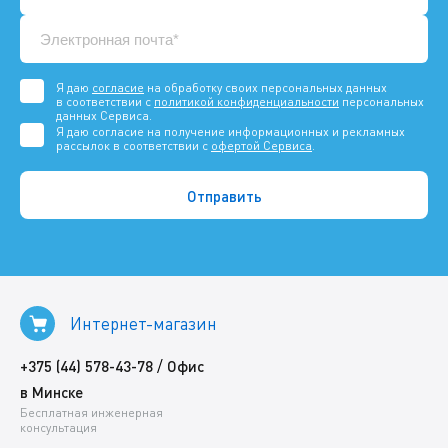
Я даю
согласие
на обработку своих персональных данных
в соответствии с
политикой конфиденциальности
персональных
данных Сервиса.
Я даю согласие на получение информационных и рекламных
рассылок в соответствии с
офертой Сервиса
.
Интернет-магазин
/
+375 (44) 578-43-78
Офис
в Минске
Бесплатная инженерная
консультация