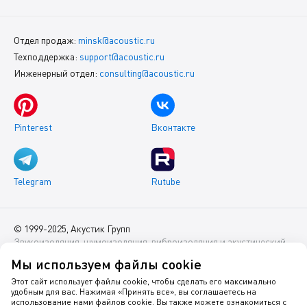
Отдел продаж:
minsk@acoustic.ru
Техподдержка:
support@acoustic.ru
Инженерный отдел:
consulting@acoustic.ru
Pinterest
Вконтакте
Telegram
Rutube
© 1999-2025, Акустик Групп
Звукоизоляция, шумоизоляция, виброизоляция и акустический
комфорт помещений
Мы используем файлы cookie
Данный интернет-сайт носит исключительно информационный
Этот сайт использует файлы cookie, чтобы сделать его максимально
удобным для вас. Нажимая «Принять все», вы соглашаетесь на
характер и ни при каких условиях не является публичной
использование нами файлов cookie. Вы также можете ознакомиться с
офертой.