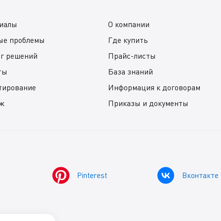
иалы
О компании
ые проблемы
Где купить
ог решений
Прайс-листы
ты
База знаний
тирование
Информация к договорам
ж
Приказы и документы
Pinterest
Вконтакте