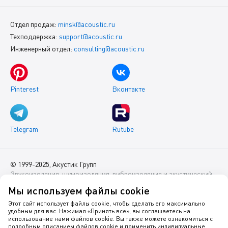
Отдел продаж:
minsk@acoustic.ru
Техподдержка:
support@acoustic.ru
Инженерный отдел:
consulting@acoustic.ru
Pinterest
Вконтакте
Telegram
Rutube
© 1999-2025, Акустик Групп
Звукоизоляция, шумоизоляция, виброизоляция и акустический
комфорт помещений
Мы используем файлы cookie
Данный интернет-сайт носит исключительно информационный
Этот сайт использует файлы cookie, чтобы сделать его максимально
удобным для вас. Нажимая «Принять все», вы соглашаетесь на
характер и ни при каких условиях не является публичной
использование нами файлов cookie. Вы также можете ознакомиться с
офертой.
подробным описанием файлов cookie и применить индивидуальные