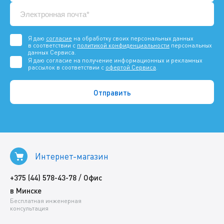
Я даю
согласие
на обработку своих персональных данных
в соответствии с
политикой конфиденциальности
персональных
данных Сервиса.
Я даю согласие на получение информационных и рекламных
рассылок в соответствии с
офертой Сервиса
.
Интернет-магазин
/
+375 (44) 578-43-78
Офис
в Минске
Бесплатная инженерная
консультация