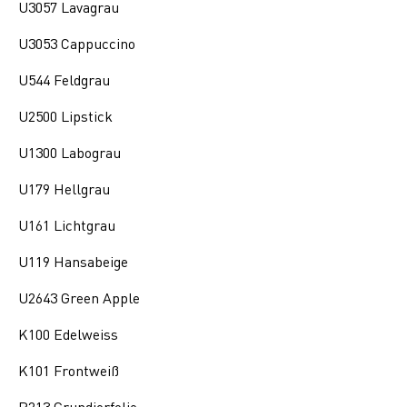
U3057 Lavagrau
U3053 Cappuccino
U544 Feldgrau
U2500 Lipstick
U1300 Labograu
U179 Hellgrau
U161 Lichtgrau
U119 Hansabeige
U2643 Green Apple
K100 Edelweiss
K101 Frontweiß
P213 Grundierfolie