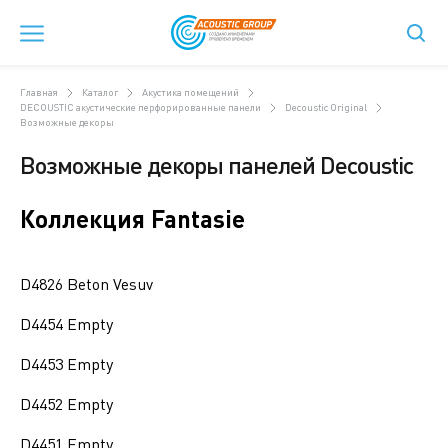
Главная
Каталог
Акустика помещений
DECOUSTIC акустические перфорированные панели
Decoustic Original
Возможные декоры
Возможные декоры панелей Decoustic
Коллекция Fantasie
D4826 Beton Vesuv
D4454 Empty
D4453 Empty
D4452 Empty
D4451 Empty