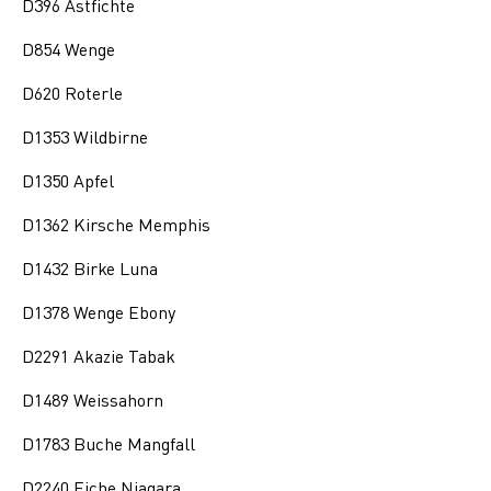
D396 Astfichte
D854 Wenge
D620 Roterle
D1353 Wildbirne
D1350 Apfel
D1362 Kirsche Memphis
D1432 Birke Luna
D1378 Wenge Ebony
D2291 Akazie Tabak
D1489 Weissahorn
D1783 Buche Mangfall
D2240 Eiche Niagara