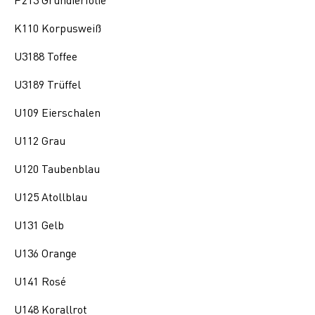
K110 Korpusweiß
U3188 Toffee
U3189 Trüffel
U109 Eierschalen
U112 Grau
U120 Taubenblau
U125 Atollblau
U131 Gelb
U136 Orange
U141 Rosé
U148 Korallrot