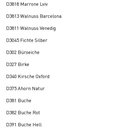
D3818 Marrone Lviv
D3813 Walnuss Barcelona
D3811 Walnuss Venedig
D3045 Fichte Silber
D302 Büroeiche
D327 Birke
D340 Kirsche Oxford
D375 Ahorn Natur
D381 Buche
D382 Buche Rot
D391 Buche Hell