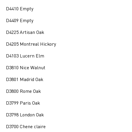
D4410 Empty
D4409 Empty
D4225 Artisan Oak
D4205 Montreal Hickory
D4103 Lucern Elm
D3810 Nice Walnut
D3801 Madrid Oak
D3800 Rome Oak
D3799 Paris Oak
D3798 London Oak
D3700 Chene claire