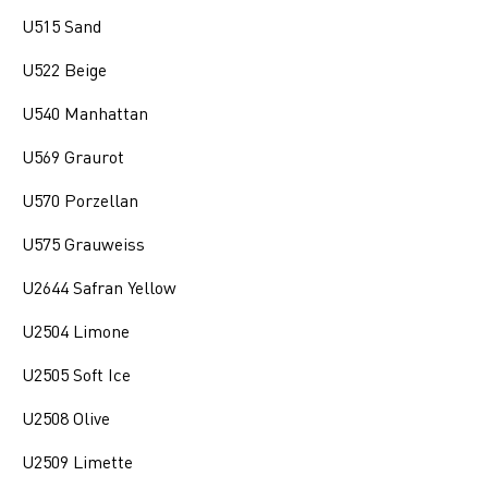
U515 Sand
U522 Beige
U540 Manhattan
U569 Graurot
U570 Porzellan
U575 Grauweiss
U2644 Safran Yellow
U2504 Limone
U2505 Soft Ice
U2508 Olive
U2509 Limette