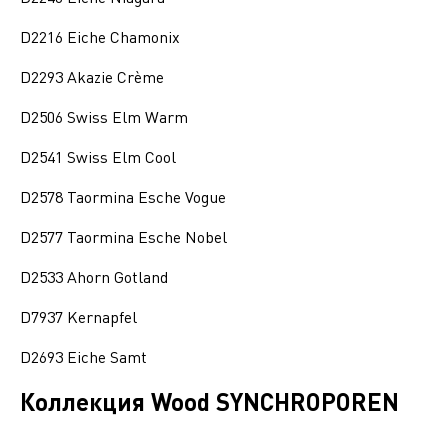
D2216 Eiche Chamonix
D2293 Akazie Crème
D2506 Swiss Elm Warm
D2541 Swiss Elm Cool
D2578 Taormina Esche Vogue
D2577 Taormina Esche Nobel
D2533 Ahorn Gotland
D7937 Kernapfel
D2693 Eiche Samt
Коллекция Wood SYNCHROPOREN