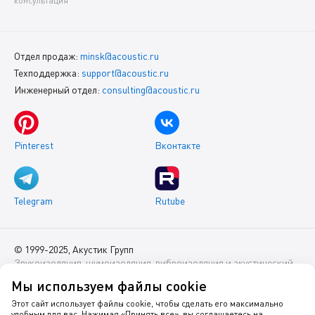
консультация
Отдел продаж:
minsk@acoustic.ru
Техподдержка:
support@acoustic.ru
Инженерный отдел:
consulting@acoustic.ru
Pinterest
Вконтакте
Telegram
Rutube
© 1999-2025, Акустик Групп
Звукоизоляция, шумоизоляция, виброизоляция и акустический
комфорт помещений
Мы используем файлы cookie
Данный интернет-сайт носит исключительно информационный
Этот сайт использует файлы cookie, чтобы сделать его максимально
удобным для вас. Нажимая «Принять все», вы соглашаетесь на