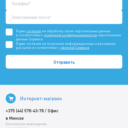
Я даю
согласие
на обработку своих персональных данных
в соответствии с
политикой конфиденциальности
персональных
данных Сервиса.
Я даю согласие на получение информационных и рекламных
рассылок в соответствии с
офертой Сервиса
.
Интернет-магазин
/
+375 (44) 578-43-78
Офис
в Минске
Бесплатная инженерная