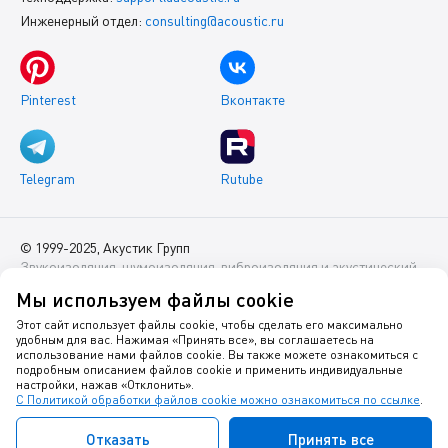
Инженерный отдел:
consulting@acoustic.ru
Pinterest
Вконтакте
Telegram
Rutube
© 1999-2025, Акустик Групп
Звукоизоляция, шумоизоляция, виброизоляция и акустический
комфорт помещений
Мы используем файлы cookie
Данный интернет-сайт носит исключительно информационный
Этот сайт использует файлы cookie, чтобы сделать его максимально
удобным для вас. Нажимая «Принять все», вы соглашаетесь на
характер и ни при каких условиях не является публичной
использование нами файлов cookie. Вы также можете ознакомиться с
офертой.
подробным описанием файлов cookie и применить индивидуальные
настройки, нажав «Отклонить».
С Политикой обработки файлов cookie можно ознакомиться по ссылке
.
Политика оператора в отношении обработки персональных
данных
Отказать
Принять все