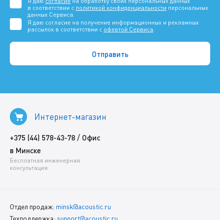
Я даю
согласие
на обработку своих персональных данных
в соответствии с
политикой конфиденциальности
персональных
данных Сервиса.
Я даю согласие на получение информационных и рекламных
рассылок в соответствии с
офертой Сервиса
.
Интернет-магазин
/
+375 (44) 578-43-78
Офис
в Минске
Бесплатная инженерная
консультация
Отдел продаж:
minsk@acoustic.ru
Техподдержка:
support@acoustic.ru