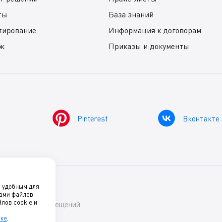
ты
База знаний
тирование
Информация к договорам
ж
Приказы и документы
Pinterest
Вконтакте
о удобным для
нами файлов
лов cookie и
ский комфорт помещений
лке
.