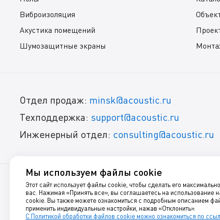
Виброизоляция
Объек
Акустика помещений
Проек
Шумозащитные экраны
Монта
Отдел продаж:
minsk@acoustic.ru
Техподдержка:
support@acoustic.ru
Инженерный отдел:
consulting@acoustic.ru
Мы используем файлы cookie
Этот сайт использует файлы cookie, чтобы сделать его максимальн
© 1999-2025, Акустик Групп
вас. Нажимая «Принять все», вы соглашаетесь на использование 
cookie. Вы также можете ознакомиться с подробным описанием фай
Звукоизоляция, шумоизоляция, виброизоляция и акустиче
применить индивидуальные настройки, нажав «Отклонить».
С Политикой обработки файлов cookie можно ознакомиться по ссы