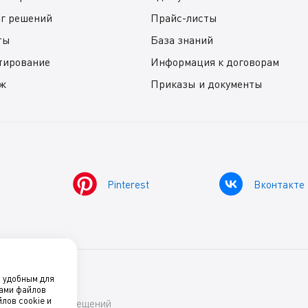
ог решений
Прайс-листы
ты
База знаний
тирование
Информация к договорам
ж
Приказы и документы
Pinterest
Вконтакте
о удобным для
нами файлов
лов cookie и
ский комфорт помещений