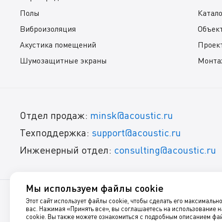
Полы
Катал
Виброизоляция
Объек
Акустика помещений
Проек
Шумозащитные экраны
Монта
Отдел продаж:
minsk@acoustic.ru
Техподдержка:
support@acoustic.ru
Инженерный отдел:
consulting@acoustic.ru
Мы используем файлы cookie
Этот сайт использует файлы cookie, чтобы сделать его максимальн
© 1999-2025, Акустик Групп
вас. Нажимая «Принять все», вы соглашаетесь на использование 
cookie. Вы также можете ознакомиться с подробным описанием фай
Звукоизоляция, шумоизоляция, виброизоляция и акустиче