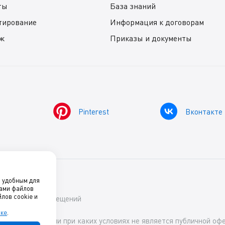
ты
База знаний
тирование
Информация к договорам
ж
Приказы и документы
Pinterest
Вконтакте
о удобным для
нами файлов
лов cookie и
ский комфорт помещений
лке
.
й характер и ни при каких условиях не является публичной офе