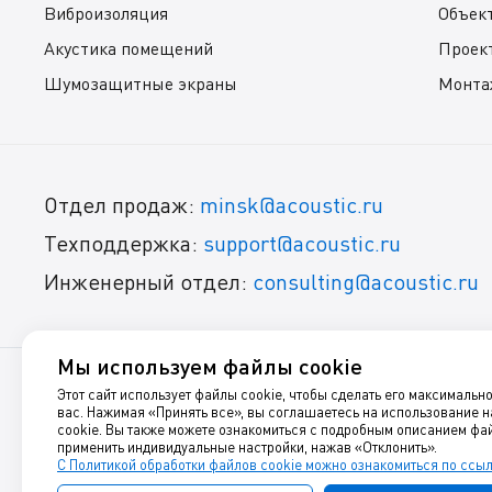
Виброизоляция
Объек
Акустика помещений
Проек
Шумозащитные экраны
Монта
Отдел продаж:
minsk@acoustic.ru
Техподдержка:
support@acoustic.ru
Инженерный отдел:
consulting@acoustic.ru
Мы используем файлы cookie
Этот сайт использует файлы cookie, чтобы сделать его максимальн
© 1999-2025, Акустик Групп
вас. Нажимая «Принять все», вы соглашаетесь на использование 
cookie. Вы также можете ознакомиться с подробным описанием фай
Звукоизоляция, шумоизоляция, виброизоляция и акустиче
применить индивидуальные настройки, нажав «Отклонить».
С Политикой обработки файлов cookie можно ознакомиться по ссы
Данный интернет-сайт носит исключительно информационны