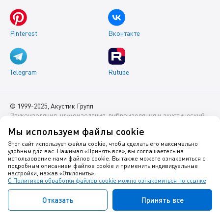
Pinterest
Вконтакте
Telegram
Rutube
© 1999-2025, Акустик Групп
Звукоизоляция, шумоизоляция, виброизоляция и акустический
комфорт помещений
Мы используем файлы cookie
Данный интернет-сайт носит исключительно информационный
Этот сайт использует файлы cookie, чтобы сделать его максимально
удобным для вас. Нажимая «Принять все», вы соглашаетесь на
характер и ни при каких условиях не является публичной
использование нами файлов cookie. Вы также можете ознакомиться с
офертой.
подробным описанием файлов cookie и применить индивидуальные
настройки, нажав «Отклонить».
С Политикой обработки файлов cookie можно ознакомиться по ссылке
.
Политика оператора в отношении обработки персональных
данных
Отказать
Принять все
Политика в отношении куки-файлов