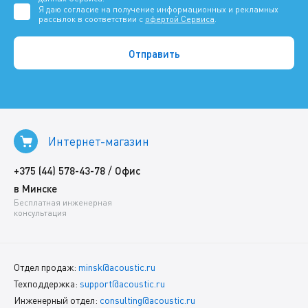
Я даю согласие на получение информационных и рекламных
рассылок в соответствии с
офертой Сервиса
.
Интернет-магазин
/
+375 (44) 578-43-78
Офис
в Минске
Бесплатная инженерная
консультация
Отдел продаж:
minsk@acoustic.ru
Техподдержка:
support@acoustic.ru
Инженерный отдел:
consulting@acoustic.ru