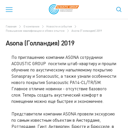
Главная
О компании
Новости и события
Повышение квалификации и обмен опытом
Asona (Голландия) 2019
Asona (Голландия) 2019
По приглашению компании A
SONA
сотрудники
ACOUSTIC GROUP посетили штаб-квартиру и прошли
обучение по акустическому напыляемому покрытию
Sonaspray и Sonacoustic, а также узнали особенности
нового покрытия Sonacoustic PA14-CL/TR/SM.
Главное отличие новинки - отсутствие базового
слоя. Теперь создать акустический комфорт в
помещении можно еще быстрее и экономичнее.
Представители компании ASONA
провели экскурсию
по самым известным объектам в Амстердаме,
Роттердаме, Гинт, Антверпен, Брюгге и Брюсселе, в