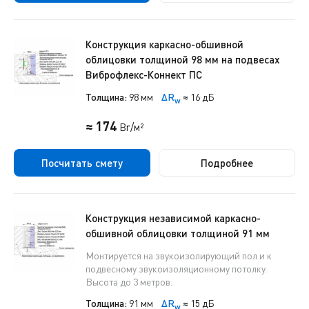
Конструкция каркасно-обшивной
облицовки толщиной 98 мм на подвесах
Виброфлекс-Коннект ПС
Толщина:
98 мм
ΔR
≈
16 дБ
w
≈ 174
Br/м²
Посчитать смету
Подробнее
Конструкция независимой каркасно-
обшивной облицовки толщиной 91 мм
Монтируется на звукоизолирующий пол и к
подвесному звукоизоляционному потолку.
Высота до 3 метров.
Толщина:
91 мм
ΔR
≈
15 дБ
w