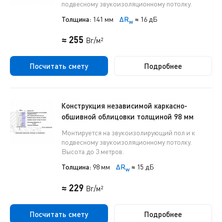
подвесному звукоизоляционному потолку.
Толщина:
141 мм
ΔR
≈
16 дБ
w
≈ 255
Br/м²
Посчитать смету
Подробнее
Конструкция независимой каркасно-
обшивной облицовки толщиной 98 мм
Монтируется на звукоизолирующий пол и к
подвесному звукоизоляционному потолку.
Высота до 3 метров.
Толщина:
98 мм
ΔR
≈
15 дБ
w
≈ 229
Br/м²
Посчитать смету
Подробнее