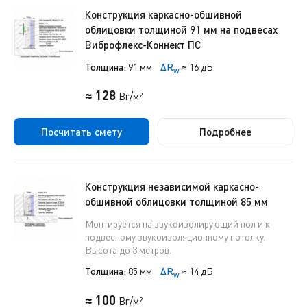
Конструкция каркасно-обшивной
облицовки толщиной 91 мм на подвесах
Виброфлекс-Коннект ПС
Толщина:
91 мм
ΔR
≈
16 дБ
w
≈ 128
Br/м²
Посчитать смету
Подробнее
Конструкция независимой каркасно-
обшивной облицовки толщиной 85 мм
Монтируется на звукоизолирующий пол и к
подвесному звукоизоляционному потолку.
Высота до 3 метров.
Толщина:
85 мм
ΔR
≈
14 дБ
w
≈ 100
Br/м²