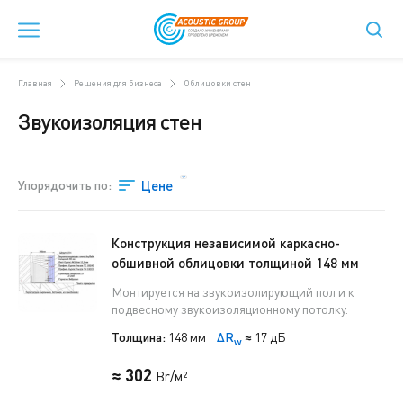
Главная
Решения для бизнеса
Облицовки стен
Звукоизоляция стен
Упорядочить по:
Цене
Конструкция независимой каркасно-
обшивной облицовки толщиной 148 мм
Монтируется на звукоизолирующий пол и к
подвесному звукоизоляционному потолку.
Толщина:
148 мм
ΔR
≈
17 дБ
w
≈ 302
Br/м²